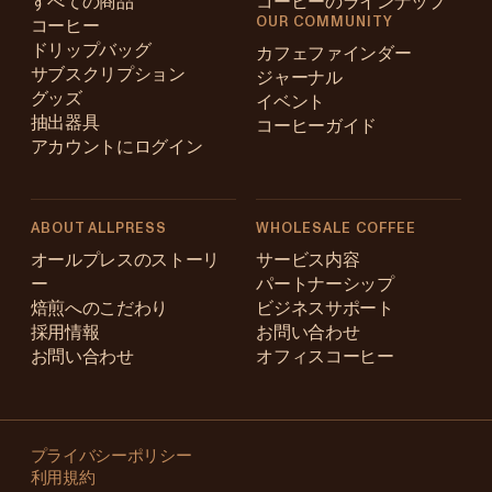
すべての商品
コーヒーのラインナップ
OUR COMMUNITY
コーヒー
ドリップバッグ
カフェファインダー
サブスクリプション
ジャーナル
グッズ
イベント
抽出器具
コーヒーガイド
アカウントにログイン
ABOUT ALLPRESS
WHOLESALE COFFEE
Australia
オールプレスのストーリ
サービス内容
ー
パートナーシップ
Japan (en)
焙煎へのこだわり
ビジネスサポート
採用情報
お問い合わせ
Japan (日本語)
お問い合わせ
オフィスコーヒー
New Zealand
Changing
Singapore
your
プライバシーポリシー
利用規約