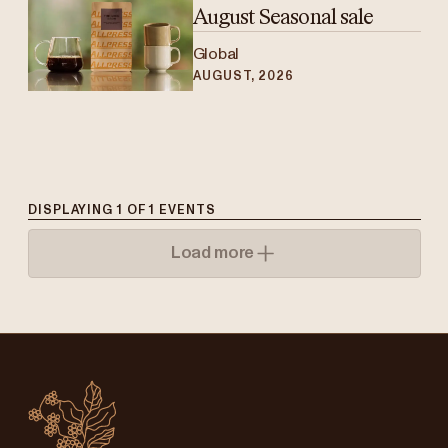
August Seasonal sale
Global
AUGUST, 2026
DISPLAYING
1
OF
1
EVENTS
Load more