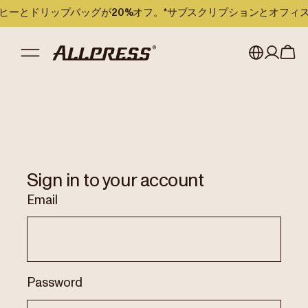
のコーヒーとドリップバッグが20%オフ。*サブスクリプションとオフ
My account
Australia
Japan (en)
Sign in
Japan (日本語)
Register
Sign in to your account
New Zealand
Email
Singapore
United Kingdom
Password