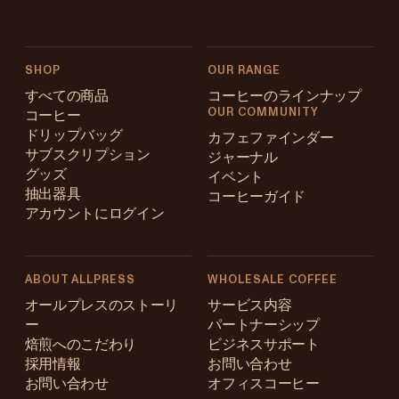
SHOP
OUR RANGE
すべての商品
コーヒーのラインナップ
OUR COMMUNITY
コーヒー
ドリップバッグ
カフェファインダー
サブスクリプション
ジャーナル
グッズ
イベント
抽出器具
コーヒーガイド
アカウントにログイン
ABOUT ALLPRESS
WHOLESALE COFFEE
Australia
オールプレスのストーリ
サービス内容
ー
パートナーシップ
Japan (en)
焙煎へのこだわり
ビジネスサポート
採用情報
お問い合わせ
Japan (日本語)
お問い合わせ
オフィスコーヒー