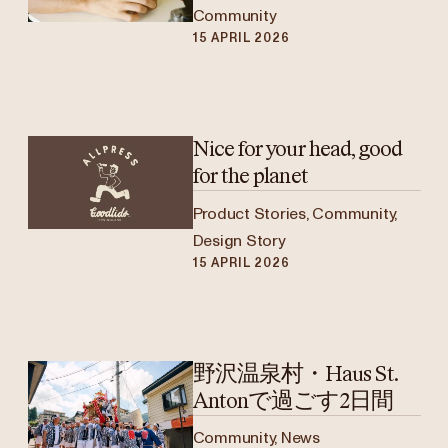
Community
15 APRIL 2026
Nice for your head, good
for the planet
Product Stories, Community,
Design Story
15 APRIL 2026
野沢温泉村・Haus St.
Antonで過ごす2日間
Community, News