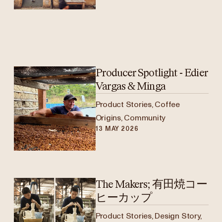
Producer Spotlight - Edier
Vargas & Minga
Product Stories, Coffee
Origins, Community
13 MAY 2026
Edier Fabian Vargas
The Makers; 有田焼コー
Q+A
ヒーカップ
Product Stories, Design Story,