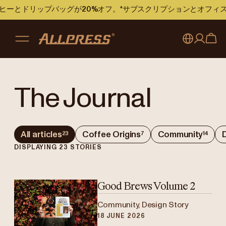
のコーヒーとドリップバッグが20%オフ。*サブスクリプションとオフ
My account
Australia
The Journal
Japan (en)
Sign in
Japan (日本語)
Register
All articles
Coffee Origins
Community
23
7
14
New Zealand
DISPLAYING
23
STORIES
Singapore
United Kingdom
Good Brews Volume 2
Community, Design Story
18 JUNE 2026