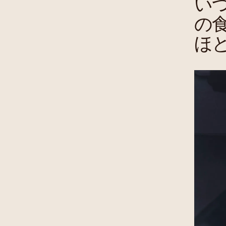
い
の
ほ