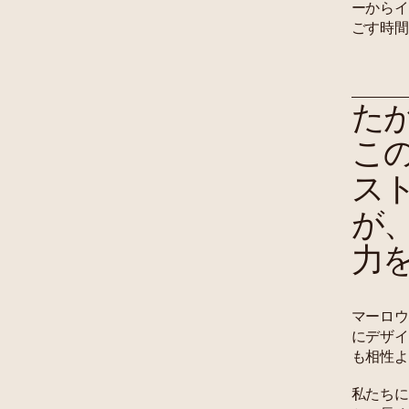
ーからイ
ごす時間
た
こ
ス
が
力
マーロウ
にデザイ
も相性よ
私たちに