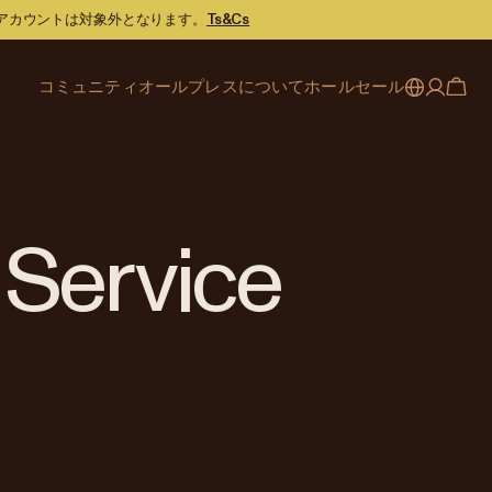
スアカウントは対象外となります。
Ts&Cs
コミュニティ
オールプレスについて
ホールセール
My account
Australia
カフェファインダー
オールプレスのストーリー
サービス内容
Japan (en)
ジャーナル
焙煎へのこだわり
パートナーシップ
Sign in
Japan (日本語)
イベント
採用情報
ビジネスサポート
Register
 Service
New Zealand
コーヒーガイド
お問い合わせ
お問い合わせ
Singapore
オフィスアカウント
United Kingdom