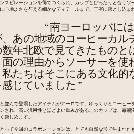
ンスピレーションを得てつくられ、カップとぴったりと合うソ
に心地よさを与える細かなディテールまで、丁寧に落とし込ま
“
南ヨーロッパに
が、あの地域のコーヒーカル
の数年北欧で見てきたものと
ト面の理由からソーサーを使
、私たちはそこにある文化的
を感じていました
”
と並んで登場したアイテムがアーロです。ゆっくりとコーヒー
ンされ、高い汎用性とほどよい重みがあるこのカップは、毎朝
く楽しめます。
とって今回のコラボレーションは、とても自然な形で生まれた