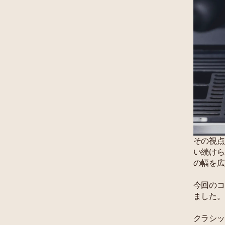
その視点
い続けら
の幅を広
今回のコ
ました。
クラシッ