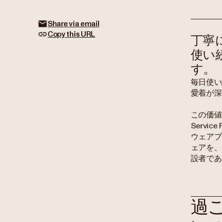
Share via email
Copy this URL
丁寧
使い
す。
毎日使い
愛着が深
この価値観
Serv
ウェアブ
ェアを、
設者であ
過