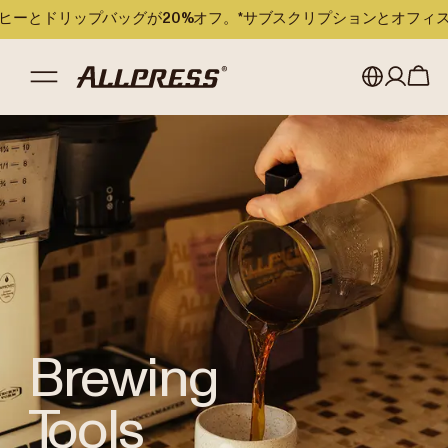
のコーヒーとドリップバッグが20%オフ。*サブスクリプションとオフ
Shop Allpress
/
Brewing Tools
My account
Australia
Japan (en)
Sign in
Japan (日本語)
Register
New Zealand
Singapore
United Kingdom
Brewing
Tools