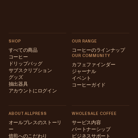
SHOP
OUR RANGE
すべての商品
コーヒーのラインナップ
OUR COMMUNITY
コーヒー
ドリップバッグ
カフェファインダー
サブスクリプション
ジャーナル
グッズ
イベント
抽出器具
コーヒーガイド
アカウントにログイン
ABOUT ALLPRESS
WHOLESALE COFFEE
Australia
オールプレスのストーリ
サービス内容
ー
パートナーシップ
Japan (en)
焙煎へのこだわり
ビジネスサポート