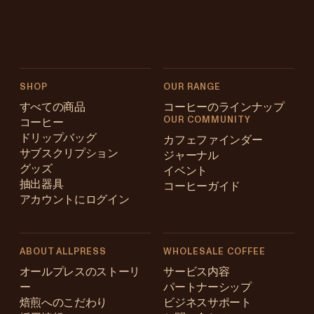
SHOP
OUR RANGE
すべての商品
コーヒーのラインナップ
OUR COMMUNITY
コーヒー
ドリップバッグ
カフェファインダー
サブスクリプション
ジャーナル
グッズ
イベント
抽出器具
コーヒーガイド
アカウントにログイン
ABOUT ALLPRESS
WHOLESALE COFFEE
Australia
オールプレスのストーリ
サービス内容
ー
パートナーシップ
Japan (en)
焙煎へのこだわり
ビジネスサポート