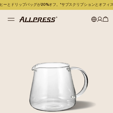
のコーヒーとドリップバッグが20%オフ。*サブスクリプションとオフ
My account
Australia
Japan (en)
Sign in
Japan (日本語)
Register
New Zealand
Singapore
United Kingdom