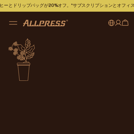
Not available
のコーヒーとドリップバッグが20%オフ。*サブスクリプションとオフ
This content is not available in
Japan (日本語)
.
Go to the
Japan (日本語)
home page
My account
Australia
Japan (en)
Sign in
Japan (日本語)
Register
New Zealand
Singapore
United Kingdom