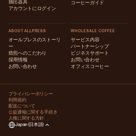
抽出器具
コーヒーガイド
アカウントにログイン
ABOUT ALLPRESS
WHOLESALE COFFEE
Australia
オールプレスのストーリ
サービス内容
ー
パートナーシップ
Japan (en)
焙煎へのこだわり
ビジネスサポート
採用情報
お問い合わせ
Japan (日本語)
お問い合わせ
オフィスコーヒー
New Zealand
Changing
Singapore
your
プライバシーポリシー
利用規約
region?
United Kingdom
配送について
公益通報に関する手続き
This
人権に関する方針
will
Japan (日本語)
clear