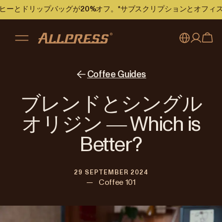
のコーヒーとドリップバッグが20%オフ。*サブスクリプションとオフ
My account
Australia
Coffee Guides
Japan (en)
Sign in
ブレンドとシングル
Japan (日本語)
Register
オリジン ― Which is
New Zealand
Better?
Singapore
29 SEPTEMBER 2024
United Kingdom
—
Coffee 101