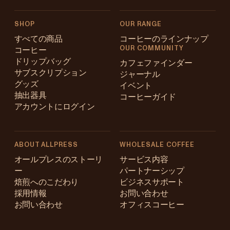
SHOP
OUR RANGE
すべての商品
コーヒーのラインナップ
OUR COMMUNITY
コーヒー
ドリップバッグ
カフェファインダー
サブスクリプション
ジャーナル
グッズ
イベント
抽出器具
コーヒーガイド
アカウントにログイン
ABOUT ALLPRESS
WHOLESALE COFFEE
Australia
オールプレスのストーリ
サービス内容
ー
パートナーシップ
Japan (en)
焙煎へのこだわり
ビジネスサポート
採用情報
お問い合わせ
Japan (日本語)
お問い合わせ
オフィスコーヒー
New Zealand