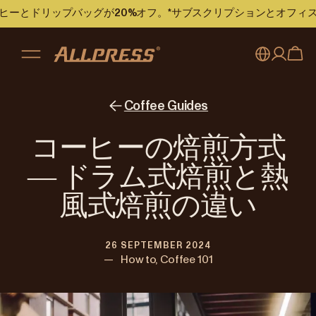
のコーヒーとドリップバッグが20%オフ。*サブスクリプションとオフ
My account
Australia
Coffee Guides
Japan (en)
Sign in
コーヒーの焙煎方式
Japan (日本語)
Register
― ドラム式焙煎と熱
New Zealand
風式焙煎の違い
Singapore
26 SEPTEMBER 2024
United Kingdom
—
How to, Coffee 101