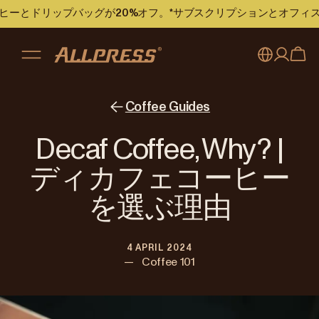
のコーヒーとドリップバッグが20%オフ。*サブスクリプションとオフ
My account
Australia
Coffee Guides
Japan (en)
Sign in
Decaf Coffee, Why? |
Japan (日本語)
Register
ディカフェコーヒー
New Zealand
を選ぶ理由
Singapore
4 APRIL 2024
United Kingdom
—
Coffee 101