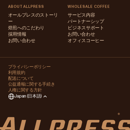
ABOUT ALLPRESS
WHOLESALE COFFEE
Australia
オールプレスのストーリ
サービス内容
ー
パートナーシップ
Japan (en)
焙煎へのこだわり
ビジネスサポート
採用情報
お問い合わせ
Japan (日本語)
お問い合わせ
オフィスコーヒー
New Zealand
Changing
Singapore
your
プライバシーポリシー
利用規約
region?
United Kingdom
配送について
公益通報に関する手続き
This
人権に関する方針
will
Japan (日本語)
clear
any
items
in