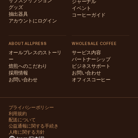
サブスクリプション
ジャーナル
グッズ
イベント
抽出器具
コーヒーガイド
アカウントにログイン
ABOUT ALLPRESS
WHOLESALE COFFEE
Australia
オールプレスのストーリ
サービス内容
ー
パートナーシップ
Japan (en)
焙煎へのこだわり
ビジネスサポート
採用情報
お問い合わせ
Japan (日本語)
お問い合わせ
オフィスコーヒー
New Zealand
Changing
Singapore
your
プライバシーポリシー
利用規約
region?
United Kingdom
配送について
公益通報に関する手続き
This
人権に関する方針