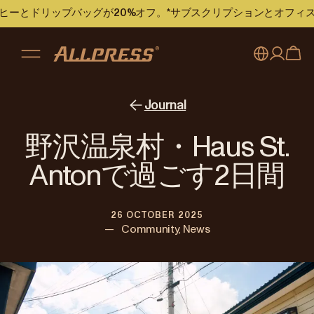
のコーヒーとドリップバッグが20%オフ。*サブスクリプションとオフ
My account
Australia
Journal
Japan (en)
Sign in
野沢温泉村・Haus St.
Japan (日本語)
Register
Antonで過ごす2日間
New Zealand
26 OCTOBER 2025
Singapore
—
Community, News
United Kingdom