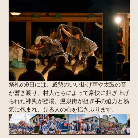
祭礼の9日には、威勢のいい掛け声や太鼓の音
が響き渡り、村人たちによって豪快に担ぎ上げ
られた神輿が登場。温泉街が担ぎ手の迫力と熱
気に包まれ、見る人の心を揺さぶります。